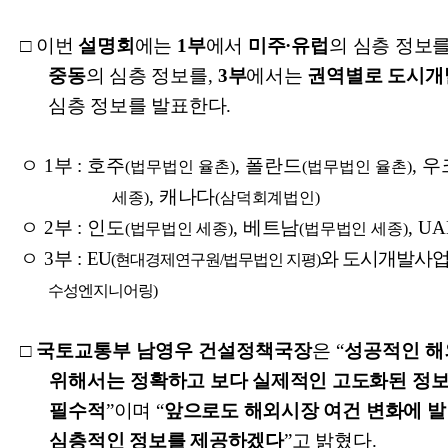
□
이번
설명회
에는
1
부
에서
미주
·
유럽
의 심층 정보
중동
의 심층 정보를
,
3
부
에서는
권역별로 도시개
심층 정보를 발표한다
.
ㅇ
1
부
:
호주
,
폴란드
,
우
(
법무법인 율촌
)
(
법무법인 율촌
)
,
캐나다
세종
)
(
삼덕회계법인
)
ㅇ
2
부
:
인도
,
베트남
, UA
(
법무법인 세종
)
(
법무법인 세종
)
ㅇ
3
부
:
EU
와 도시개발사
(
현대경제연구원
/
법무법인 지평
)
수성엔지니어링
)
□
국토교통부 남영우 건설정책국장
은
“
성공적인 해
위해서는
정확하고 보다 실제적인 고도화된 정
필수적
”
이며
“
앞으로도 해외시장 여건 변화에 
심층적인 정보를 제공하겠다
”
고 밝혔다
.