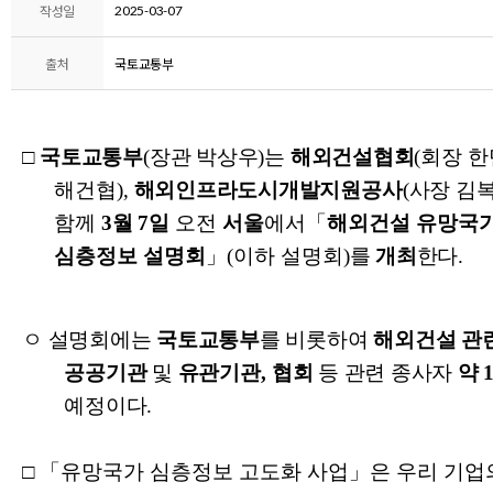
2025-03-07
작성일
출처
국토교통부
□
국토교통부
(
장관 박상우
)
는
해외건설협회
(
회장 
해건협
),
해외인프라도시개발지원공사
(
사장 김
함께
3
월
7
일
오전
서울
에서
「
해외건설 유망국
심층정보
설명회
」
(
이하 설명회
)
를
개최
한다
.
ㅇ 설명회에는
국토교통부
를 비롯하여
해외건설 관
공공기관
및
유관기관
,
협회
등 관련 종사자
약
예정이다
.
□
「
유망국가 심층정보 고도화 사업
」
은 우리 기업