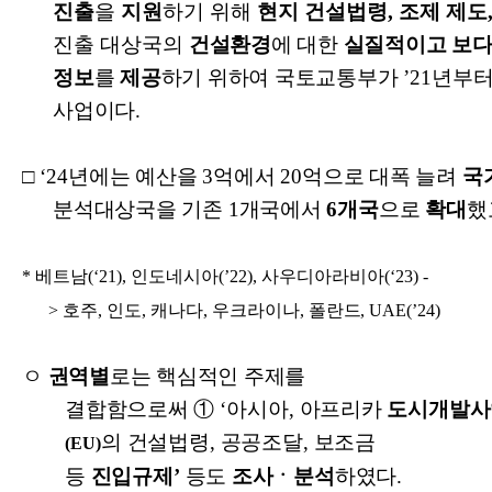
진출
을
지원
하기 위해
현지 건설법령
,
조제 제도
진출 대상국의
건설환경
에 대한
실질적이고 보다
정보
를
제공
하기 위하여 국토교통부가
’21
년부터
사업이다
.
□
‘24
년에는 예산을
3
억에서
20
억으로 대폭 늘려
국
분석대상국을 기존
1
개국에서
6
개국
으로
확대
했
*
베트남
(‘21),
인도네시아
(’22),
사우디아라비아
(‘23) -
>
호주
,
인도
,
캐나다
,
우크라이나
,
폴란드
, UAE(’24)
ㅇ
권역별
로는 핵심적인 주제를
결합함으로써
①
‘
아시아
,
아프리카
도시개발사
의 건설법령
,
공공조달
,
보조금
(EU)
등
진입규제
’
등도
조사ㆍ분석
하였다
.