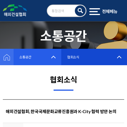
전체메뉴
검
색
소통공간
소통공간
협회소식
협회소식
해외건설협회, 한국국제문화교류진흥원과 K-City 협력 방안 논의