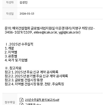
작성자
김성진
2026-01-15
작성일
문의: 해외건설협회 글로벌사업지원실 이은경 대리/지영구 차장 (02-
3406-1029/1109 ,
eklee@icak.or.kr, ygji@icak.or.kr)
Ⅰ. 2025년 수주실적
1. 개괄
2. 지역별
3. 공종별
4. 국가 및 기업별
Ⅱ. 참고자료
참고 1. 2025년 주요 신규 계약 공사목록
참고 2. 2025년 분기별 주요 신규 계약 공사목록
참고 3. 글로벌 건설시장 동향
참고 4. 지역별 건설시장 동향․전망․주요특징
25년 수주실적 분석 보고서.pdf
첨부파일
그래프 등.xlsx