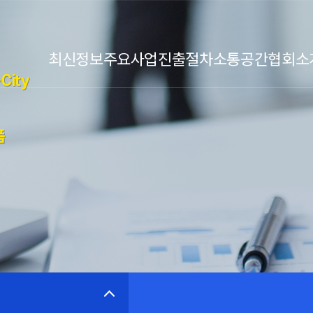
최신정보
주요사업
진출절차
소통공간
협회소
City
폼