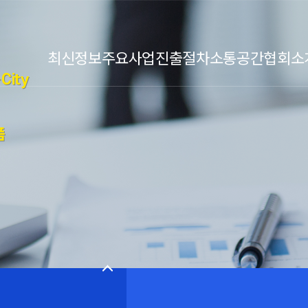
최신정보
주요사업
진출절차
소통공간
협회소
City
폼